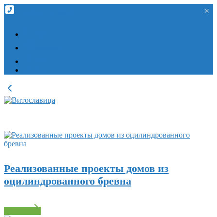
×
×
+7 (495) 227-06-39
WA
telegram
Vk
vkvideo
Реализованные проекты домов из
оцилиндрованного бревна
Дальше