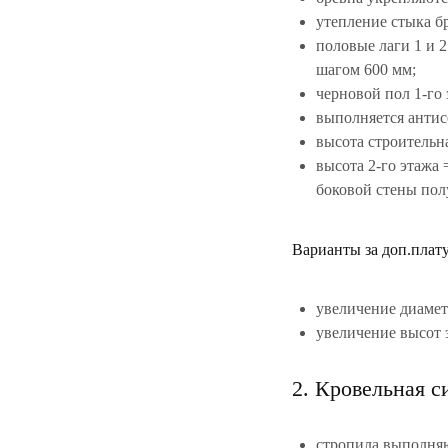
утепление стыка б
половые лаги 1 и 
шагом 600 мм;
черновой пол 1-го
выполняется антис
высота строительна
высота 2-го этажа 
боковой стены пол
Варианты за доп.плату
увеличение диамет
увеличение высот 
2. Кровельная с
стропила выполняю