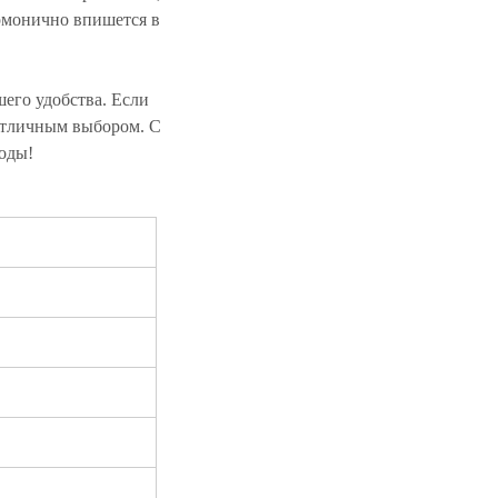
армонично впишется в
шего удобства. Если
 отличным выбором. С
годы!