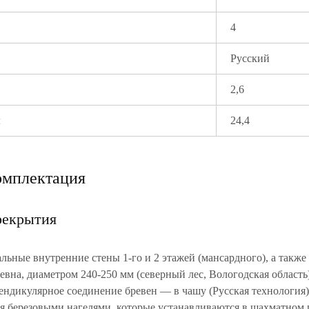
4
Русский
2,6
ы
24,4
омплектация
рекрытия
льные внутренние стены 1-го и 2 этажей (мансардного), а такж
евна, диаметром 240-250 мм (северный лес, Вологодская область)
ендикулярное соединение бревен — в чашу (Русская технология)
я березовыми нагелями, которые устанавливаются в шахматном 