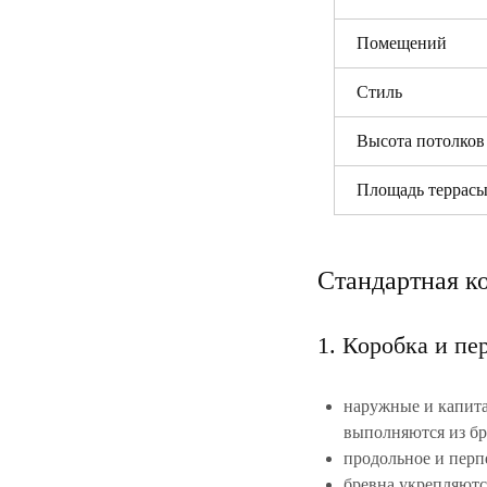
Помещений
Стиль
Высота потолков
Площадь террас
Стандартная к
1. Коробка и пе
наружные и капита
выполняются из бр
продольное и перп
бревна укрепляютс