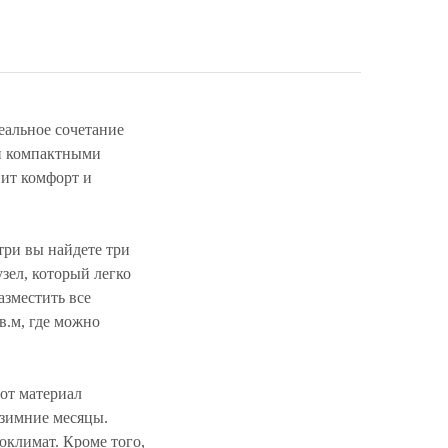
еальное сочетание
 и компактными
нит комфорт и
три вы найдете три
узел, который легко
азместить все
в.м, где можно
от материал
 зимние месяцы.
оклимат. Кроме того,