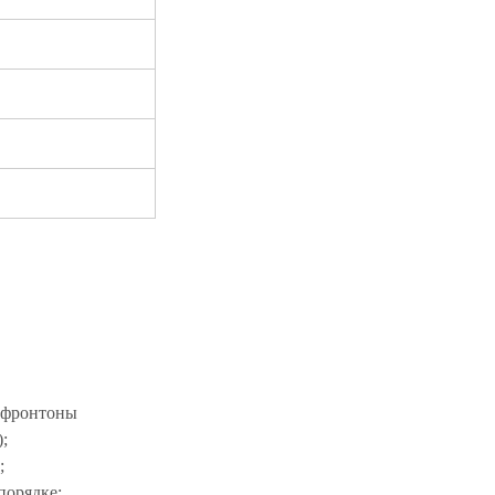
е фронтоны
;
;
порядке;