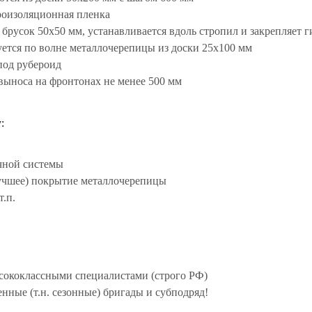
оизоляционная пленка
брусок 50х50 мм, устанавливается вдоль стропил и закрепляет 
ется по волне металлочерепицы из доски 25х100 мм
под рубероид
выноса на фронтонах не менее 500 мм
:
чной системы
лучшее) покрытие металлочерепицы
т.п.
сококлассными специалистами (строго РФ)
нные (т.н. сезонные) бригады и субподряд!