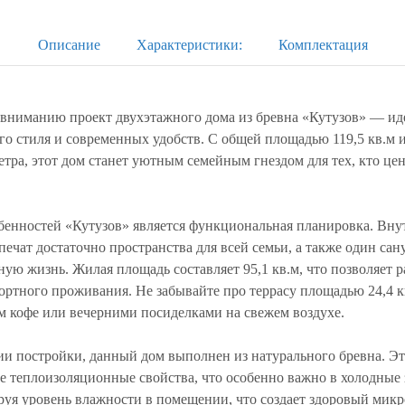
Описание
Характеристики:
Комплектация
вниманию проект двухэтажного дома из бревна «Кутузов» — ид
го стиля и современных удобств. С общей площадью 119,5 кв.м
метра, этот дом станет уютным семейным гнездом для тех, кто це
бенностей «Кутузов» является функциональная планировка. Вну
печат достаточно пространства для всей семьи, а также один сан
ую жизнь. Жилая площадь составляет 95,1 кв.м, что позволяет р
ортного проживания. Не забывайте про террасу площадью 24,4 к
м кофе или вечерними посиделками на свежем воздухе.
гии постройки, данный дом выполнен из натурального бревна. Эт
е теплоизоляционные свойства, что особенно важно в холодные
руя уровень влажности в помещении, что создает здоровый микр