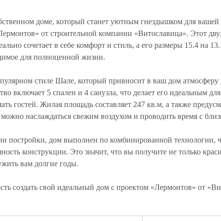
обственном доме, который станет уютным гнездышком для вашей 
Лермонтов» от строительной компании «Витославица». Этот дв
ально сочетает в себе комфорт и стиль, а его размеры 15.4 на 13
одимое для полноценной жизни.
пулярном стиле Шале, который привносит в ваш дом атмосферу 
во включает 5 спален и 4 санузла, что делает его идеальным дл
ать гостей. Жилая площадь составляет 247 кв.м, а также предусм
е можно наслаждаться свежим воздухом и проводить время с бли
гии постройки, дом выполнен по комбинированной технологии, ч
ность конструкции. Это значит, что вы получите не только кра
ужить вам долгие годы.
сть создать свой идеальный дом с проектом «Лермонтов» от «Ви