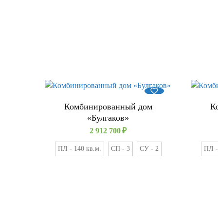
Комбинированный дом
К
«Булгаков»
2 912 700
₽
ПЛ - 140 кв.м.
СП - 3
СУ - 2
ПЛ -