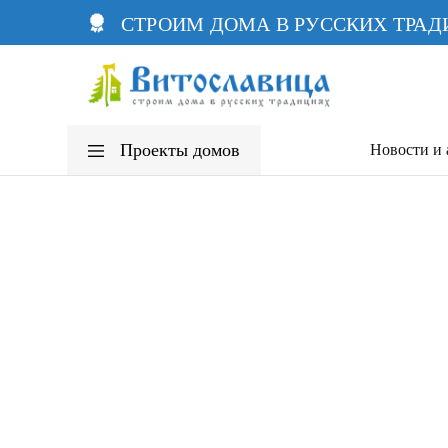
СТРОИМ ДОМА В РУССКИХ ТРА
Витославица
Каркасные
дома
Проекты домов
Новости и
Каркасные дома
Дома из бруса
Комбинированные дома
Дома из бревна
Бани