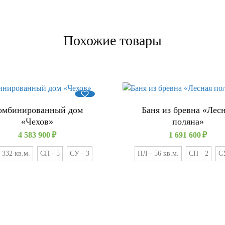
Похожие товары
омбинированный дом
Баня из бревна «Лес
«Чехов»
поляна»
4 583 900
₽
1 691 600
₽
 332 кв.м.
СП - 5
СУ - 3
ПЛ - 56 кв.м.
СП - 2
СУ