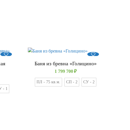
ная
Баня из бревна «Голицино»
1 799 700
₽
ПЛ - 75 кв.м.
СП - 2
СУ - 2
 - 1