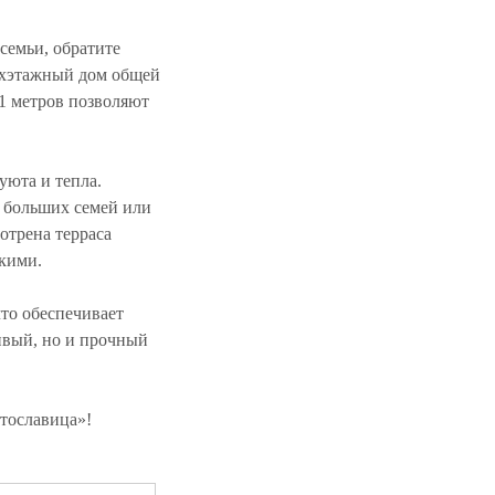
семьи, обратите
ухэтажный дом общей
.1 метров позволяют
уюта и тепла.
я больших семей или
отрена терраса
зкими.
то обеспечивает
сивый, но и прочный
тославица»!