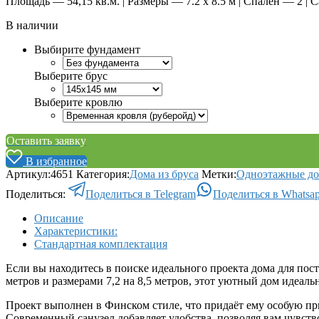
Площадь — 54,15 кв.м. | Размеры — 7.2 x 8.5 м | Спален — 2 | 
В наличии
Выбирите фундамент
Выберите брус
Выберите кровлю
Оставить заявку
В избранное
Артикул:
4651
Категория:
Дома из бруса
Метки:
Одноэтажные д
Поделиться:
Поделиться в Telegram
Поделиться в Whatsa
Описание
Характеристики:
Стандартная комплектация
Если вы находитесь в поиске идеального проекта дома для по
метров и размерами 7,2 на 8,5 метров, этот уютный дом идеал
Проект выполнен в Финском стиле, что придаёт ему особую при
Современный санузел добавляет удобства, позволяя вам чувств