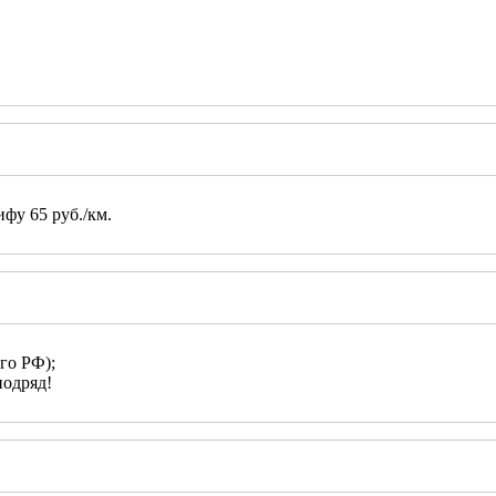
фу 65 руб./км.
го РФ);
подряд!