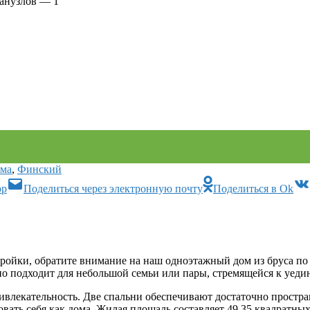
Санузлов — 1
ома
,
Финский
pp
Поделиться через электронную почту
Поделиться в Ok
стройки, обратите внимание на наш одноэтажный дом из бруса п
ьно подходит для небольшой семьи или пары, стремящейся к уед
влекательность. Две спальни обеспечивают достаточно простран
овать себя как дома. Жилая площадь составляет 49,35 квадратны