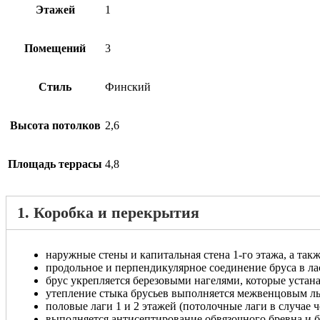
Этажей
1
Помещений
3
Стиль
Финский
Высота потолков
2,6
Площадь террасы
4,8
1. Коробка и перекрытия
наружные стены и капитальная стена 1-го этажа, а так
продольное и перпендикулярное соединение бруса в ла
брус укрепляется березовыми нагелями, которые устан
утепление стыка брусьев выполняется межвенцовым л
половые лаги 1 и 2 этажей (потолочные лаги в случае
выполняется антисептирование обвязочного бревна и ба