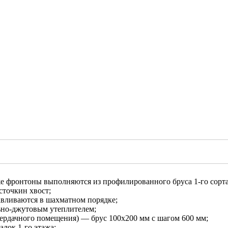
же фронтоны выполняются из профилированного бруса 1-го сорта
сточкин хвост;
авливаются в шахматном порядке;
ьно-джутовым утеплителем;
 чердачного помещения) — брус 100х200 мм с шагом 600 мм;
лок 1-го этажа;