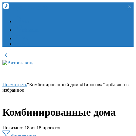
×
×
+7 (495) 227-06-39
WA
telegram
Vk
vkvideo
Посмотреть
“Комбинированный дом «Пирогов»” добавлен в
избранное
Комбинированные дома
Показано:
18
из
18
проектов