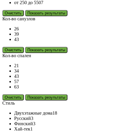
от 250 до 550
7
Очистить
Показать результаты
Кол-во санузлов
2
6
3
9
4
3
Очистить
Показать результаты
Кол-во спален
2
1
3
4
4
3
5
7
6
3
Очистить
Показать результаты
Стиль
Двухэтажные дома
18
Русский
3
Финский
3
Хай-тек
1