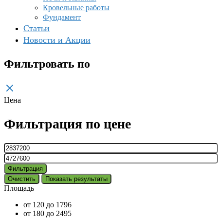
Кровельные работы
Фундамент
Статьи
Новости и Акции
Фильтровать по
Цена
Фильтрация по цене
Минимальная
цена
Максимальная
цена
Фильтрация
Очистить
Показать результаты
Площадь
от 120 до 179
6
от 180 до 249
5